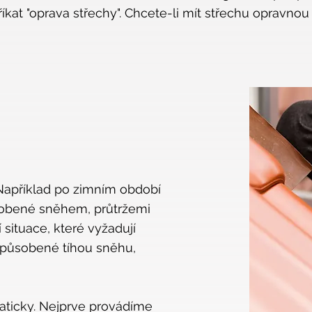
íkat "oprava střechy". Chcete-li mít střechu opravnou 
Například po zimním období
obené sněhem, průtržemi
situace, které vyžadují
 způsobené tíhou sněhu,
aticky. Nejprve provádíme