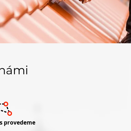
 námi
ás provedeme