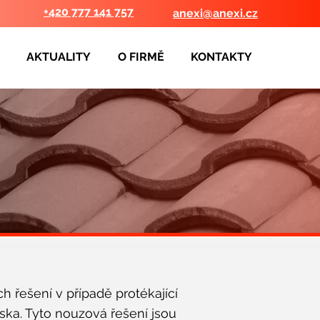
+420 777 141 757
anexi@anexi.cz
AKTUALITY
O FIRMĚ
KONTAKTY
h řešení v případě protékající
áska. Tyto nouzová řešení jsou