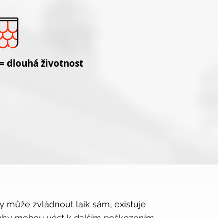
 = dlouhá životnost
y může zvládnout laik sám, existuje
ásahy mohou vést k dalším poškozením