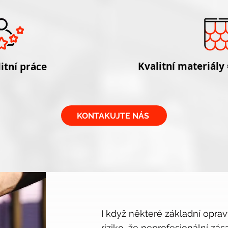
Kvalitní materiály
itní práce
KONTAKUJTE NÁS
I když některé základní oprav
riziko, že neprofesionální z