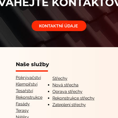
VÁHEJTE KONTAKTO
KONTAKTNÍ ÚDAJE
Naše služby
Pokrývačství
Střechy
Klempířství
Nová střecha
Tesařství
Oprava střechy
Rekonstrukce
Rekonstrukce střechy
Fasády
Zateplení střechy
Terasy
Nátěry