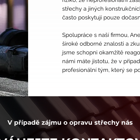
střechy a jiných konstrukční
často poskytují pouze dočas
Spolupráce s naší firmou, An
široké odborné znalosti a zkuš
jsme schopni okamžitě reagov
námi máte jistotu, že v přípa
profesionální tým, který se p
V případě zájmu o opravu střechy nás