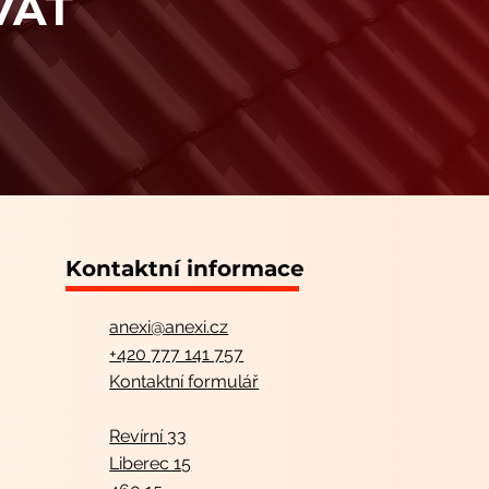
VAT
Kontaktní informace
anexi@ane
xi.cz
+420 777 141 757
Kontaktní formulář
Revírní 33
Liberec 15