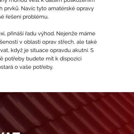
ch prvků. Navíc tyto amatérské opravy
né řešení problému.
exi, přináší řadu výhod. Nejenže máme
enosti v oblasti oprav střech, ale také
at, když je situace opravdu akutní. S
dě potřeby budete mít k dispozici
ostará o vaše potřeby.