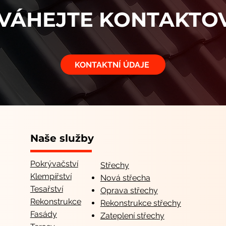
VÁHEJTE KONTAKTO
KONTAKTNÍ ÚDAJE
Naše služby
Pokrývačství
Střechy
Klempířství
Nová střecha
Tesařství
Oprava střechy
Rekonstrukce
Rekonstrukce střechy
Fasády
Zateplení střechy