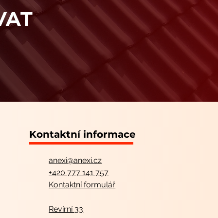
VAT
Kontaktní informace
anexi@ane
xi.cz
+420 777 141 757
Kontaktní formulář
Revírní 33