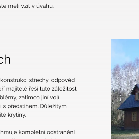
te měli vzít v úvahu.
ch
 rekonstrukci střechy, odpověď
ří majitelé řeší tuto záležitost
lémy, zatímco jiní volí
jí s předstihem. Důležitým
té krytiny.
ahrnuje kompletní odstranění