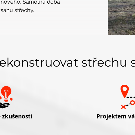
í nového. Samotná doba
ozsahu střechy.
rekonstruovat střechu 
 zkušenosti
Projektem v