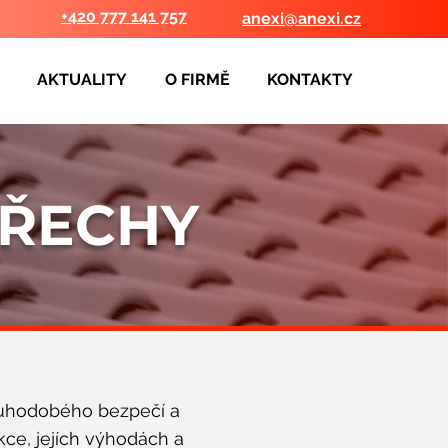
+420 777 141 757
anexi@anexi.cz
AKTUALITY
O FIRMĚ
KONTAKTY
TŘECHY
ouhodobého bezpečí a
kce, jejích výhodách a